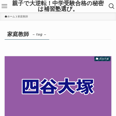
親子で大逆転！中学受験合格の秘密
は補習塾選び。
ホーム
家庭教師
家庭教師
– tag –
四谷大塚